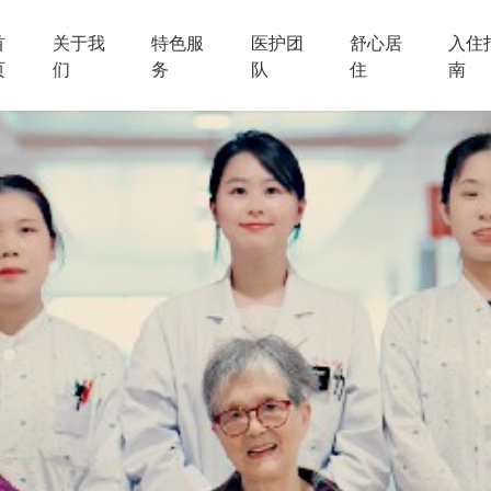
首
关于我
特色服
医护团
舒心居
入住
页
们
务
队
住
南