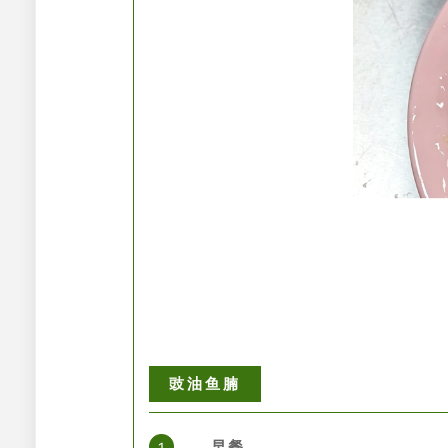
豉油鱼腩
早餐
1