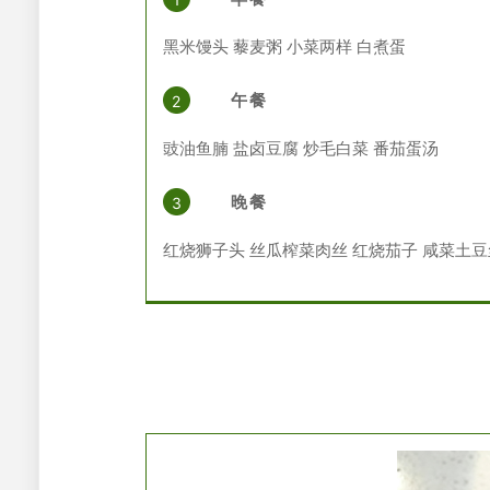
黑米馒头
藜麦粥
小菜两样 白煮蛋
午餐
2
豉油鱼腩
盐卤豆腐 炒毛白菜 番茄蛋汤
晚餐
3
红烧狮子头 丝瓜榨菜肉丝 红烧茄子 咸菜土