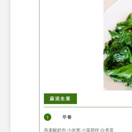
蒜泥生菜
早餐
1
燕麦酸奶包 小米粥 小菜两样 白煮蛋