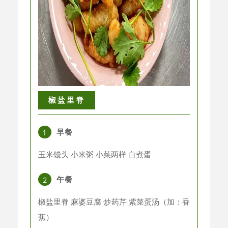
椒盐里脊
早餐
1
玉米馒头 小米粥 小菜两样 白煮蛋
午餐
2
椒盐里脊 麻婆豆腐 炒药芹 紫菜蛋汤（加：香
蕉）