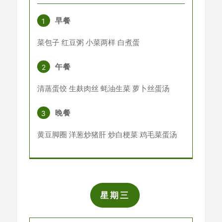
早餐
1
菜包子 红豆粥 小菜两样 白煮蛋
午餐
2
清蒸蛋饺
生麸肉丝 蚝油生菜 萝卜丝蛋汤
晚餐
3
黄豆脚圈 洋葱炒猪肝 炒白梗菜
鸡毛菜
蛋汤
星期三