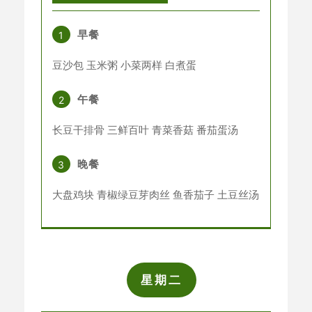
早餐
1
豆沙包 玉米粥 小菜两样 白煮蛋
午餐
2
长豆干排骨 三鲜百叶 青菜香菇 番茄蛋汤
晚餐
3
大盘鸡块 青椒绿豆芽肉丝 鱼香茄子 土豆丝汤
星期二