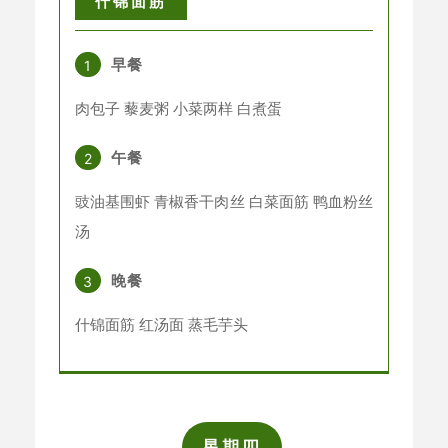
什锦面筋
早餐
1
肉包子
藜麦粥
小菜两样 白煮蛋
午餐
2
豉油基围虾 青椒香干肉丝 白菜面筋 鸭血粉丝
汤
晚餐
3
什锦面筋 红汤面 蒸毛芋头
星期四