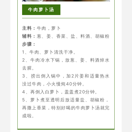
牛肉萝卜汤
主料：
牛肉，萝卜
辅料：
葱、姜、香菜、盐、料酒、胡椒粉
步骤：
1、牛肉、萝卜清洗干净。
2、牛肉冷水下锅，放葱、姜、料酒焯水
去腥。
3、捞出倒入锅中，加2片姜和适量热水
没过牛肉，小火慢炖40分钟。
4、再倒入白萝卜，盖盖煮20分钟。
5、萝卜煮至透明后放适量盐、胡椒粉，
再撒上香菜，特别好喝的牛肉萝卜汤就完
成啦。