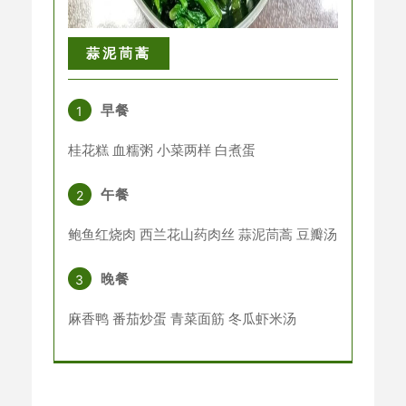
蒜泥茼蒿
早餐
1
桂花糕
血糯粥
小菜两样 白煮蛋
午餐
2
鲍鱼红烧肉
西兰花山药肉丝 蒜泥茼蒿 豆瓣汤
晚餐
3
麻香鸭 番茄炒蛋 青菜面筋 冬瓜虾米汤