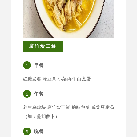
腐竹烩三鲜
早餐
1
红糖发糕 绿豆粥 小菜两样 白煮蛋
午餐
2
养生乌鸡块 腐竹烩三鲜 糖醋包菜 咸菜豆腐汤
（加：蒸胡萝卜）
晚餐
3