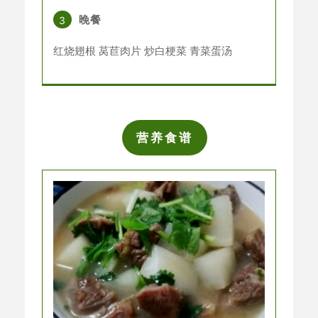
晚餐
3
红烧翅根 莴苣肉片 炒白梗菜 青菜蛋汤
营养食谱