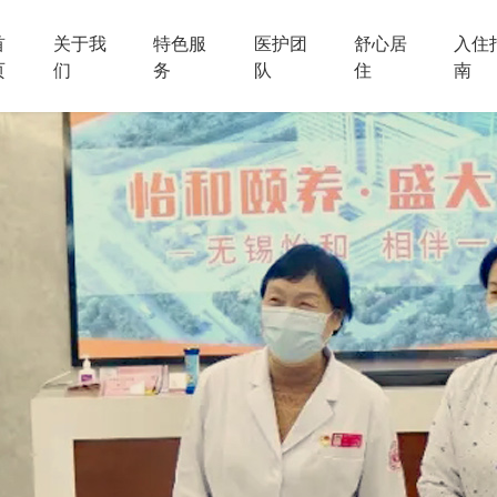
首
关于我
特色服
医护团
舒心居
入住
页
们
务
队
住
南