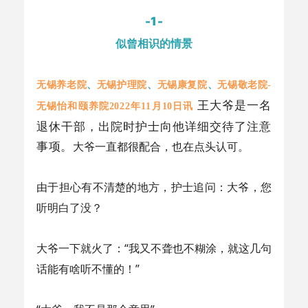
-1-
似曾相识的情景
、
、
、
无锡养老院
无锡护理院
无锡康复院
无锡敬老院
-
王大爷是一名
无锡怡和颐养院2022年11月10日讯
退休干部，出院时护士向他详细交待了注意
事项。
大爷一直都很配合，也在点头认可。
由于担心有不清楚的地方，护士追问：大爷，您
听明白了没？
大爷一下就火了：“我又不聋也不糊涂，就这几句
话能有啥听不懂的！”