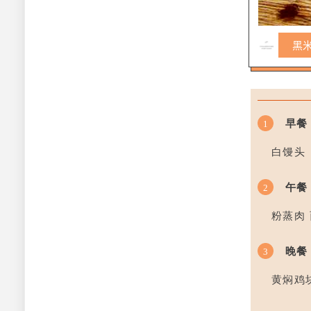
黑
早餐
1
白馒头
午餐
2
粉蒸肉
晚餐
3
黄焖鸡块