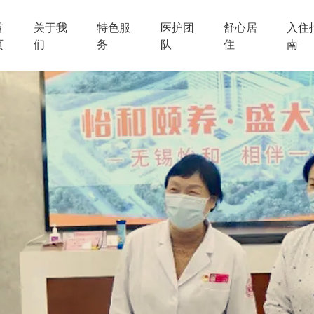
首
关于我
特色服
医护团
舒心居
入住
页
们
务
队
住
南