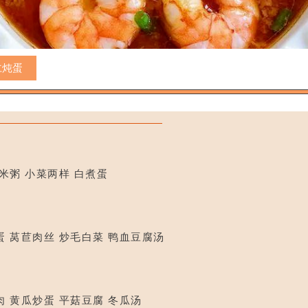
仁炖蛋
米粥 小菜两样 白煮蛋
蛋 莴苣肉丝 炒毛白菜 鸭血豆腐汤
肉 黄瓜炒蛋 平菇豆腐 冬瓜汤