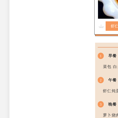
虾
早餐
1
菜包 白
午餐
2
虾仁炖
晚餐
3
萝卜烧