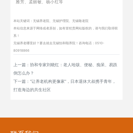
雅芳、孟丽敏、杨小红等
本站关键词：
无锡养老院
、
无锡护理院
、
无锡敬老院
本站信息来源于网络或者原创，如有冒犯贵网站版权的，请与我们取得联
系！
无锡养老哪里好？
要去就去无锡怡和颐养院！咨询电话：0510-
80918866
上一篇：
协和专家刘晓红：老人呛咳、便秘、痴呆、易跌
倒怎么办？
下一篇：
“让养老机构更像家”，日本退休大叔携手青年，
打造海边的共生社区